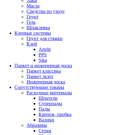
Лаки
Масла
Средства по уходу
Грунт
Гель
Шпаклевка
Клеевые системы
Грунт для стяжки
Клей
Artelit
PPS
Sika
Паркет и инженерная доска
Паркет классика
Паркет экзот
Инженерная доска
Сопутствующие товары
Расходные материалы
Шпатели
Суперпады
Пады
Крепеж, пробка
Валики
Абразивы
Сетки