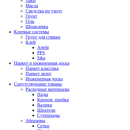
Лаки
Масла
Средства по уходу
Грунт
Гель
Шпаклевка
Клеевые системы
Грунт для стяжки
Клей
Artelit
PPS
Sika
Паркет и инженерная доска
Паркет классика
Паркет экзот
Инженерная доска
Сопутствующие товары
Расходные материалы
Пады
Крепеж, пробка
Валики
Шпатели
Суперпады
Абразивы
Сетки